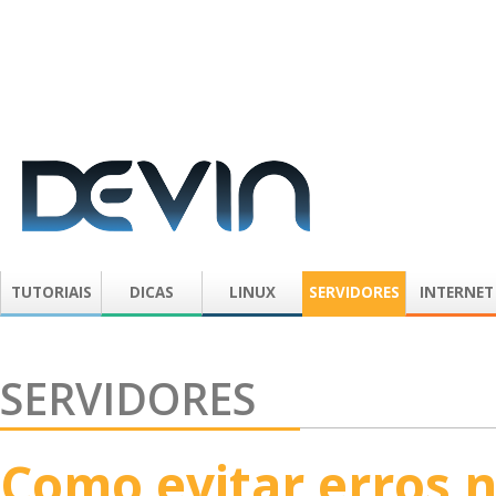
TUTORIAIS
DICAS
LINUX
SERVIDORES
INTERNET
SERVIDORES
Como evitar erros 