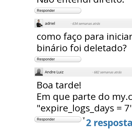
Responder
adriel
·
634 semanas atrás
como faço para inicia
binário foi deletado?
Responder
Andre Luiz
·
682 semanas atrás
Boa tarde!
Em que parte do my.cn
"expire_logs_days = 7
2 respost
Responder