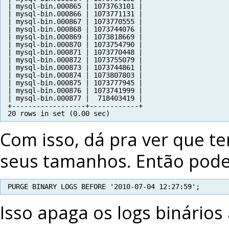
| mysql-bin.000865 | 1073763101 |
| mysql-bin.000866 | 1073771131 |
| mysql-bin.000867 | 1073770555 |
| mysql-bin.000868 | 1073744076 |
| mysql-bin.000869 | 1073818669 |
| mysql-bin.000870 | 1073754790 |
| mysql-bin.000871 | 1073770448 |
| mysql-bin.000872 | 1073755079 |
| mysql-bin.000873 | 1073744861 |
| mysql-bin.000874 | 1073807803 |
| mysql-bin.000875 | 1073777945 |
| mysql-bin.000876 | 1073741999 |
| mysql-bin.000877 |  718403419 |
+------------------+------------+
20 rows in set (0.00 sec)
Com isso, dá pra ver que te
seus tamanhos. Então pode
PURGE BINARY LOGS BEFORE '2010-07-04 12:27:59';
Isso apaga os logs binários 