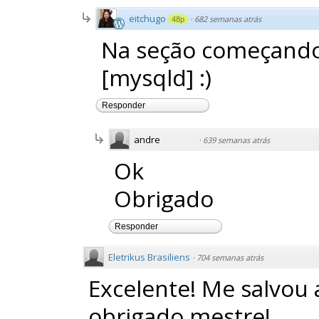
eitchugo
·
682 semanas atrás
48p
Na seção começando
[mysqld] :)
Responder
andre
·
639 semanas atrás
Ok
Obrigado
Responder
Eletrikus Brasiliens
·
704 semanas atrás
Excelente! Me salvou 
obrigado mestre!