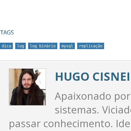
dica
log
log binário
mysql
replicação
HUGO CISNEI
Apaixonado por 
sistemas. Viciad
passar conhecimento. Ide