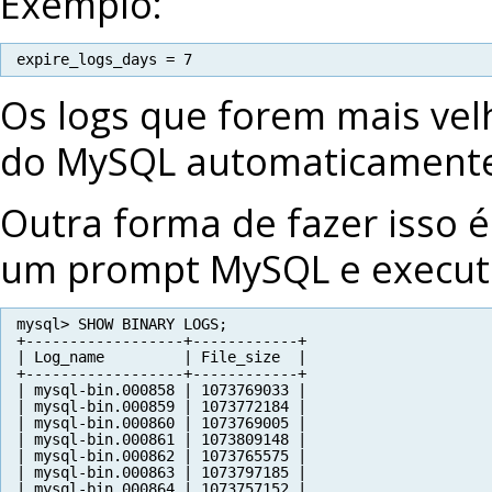
Exemplo:
expire_logs_days = 7
Os logs que forem mais vel
do MySQL automaticament
Outra forma de fazer isso é
um prompt MySQL e execut
mysql> SHOW BINARY LOGS;
+------------------+------------+
| Log_name         | File_size  |
+------------------+------------+
| mysql-bin.000858 | 1073769033 |
| mysql-bin.000859 | 1073772184 |
| mysql-bin.000860 | 1073769005 |
| mysql-bin.000861 | 1073809148 |
| mysql-bin.000862 | 1073765575 |
| mysql-bin.000863 | 1073797185 |
| mysql-bin.000864 | 1073757152 |