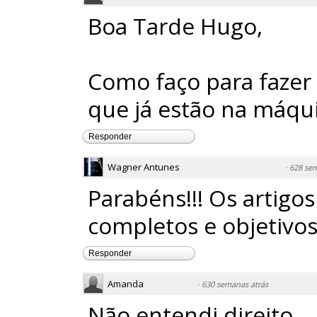
Boa Tarde Hugo,
Como faço para fazer a
que já estão na máqu
Responder
Wagner Antunes
·
628 sem
Parabéns!!! Os artigo
completos e objetivos
Responder
Amanda
·
630 semanas atrás
Não entendi direito.