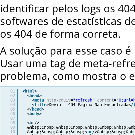
identificar pelos logs os 4
softwares de estatísticas d
os 404 de forma correta.
A solução para esse caso é 
Usar uma tag de meta-refr
problema, como mostra o 
01
<
html
>
02
<
head
>
03
<
meta
http-equiv
=
"refresh"
content
=
"0;url=
04
<
title
>Devin - 404 Página Não Encontrada</
05
</
head
>
06
<
body
>
07
08
<
br
/>
09
&nbsp;&nbsp;&nbsp;&nbsp;&nbsp;&nbsp;&nbsp;&n
10
&nbsp;&nbsp;&nbsp;&nbsp;<
br
/>&nbsp;&nbsp;&nb