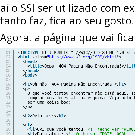
aí o SSI ser utilizado com 
tanto faz, fica ao seu gosto.
Agora, a página que vai fica
01
<!
DOCTYPE
html PUBLIC "-//W3C//DTD XHTML 1.0 Str
02
<
html
xmlns
=
"http://www.w3.org/1999/xhtml"
>
03
<
head
>
04
<
title
>Oops! 404 Página Não Encontrada!</
tit
05
</
head
>
06
<
body
>
07
08
<
h1
>Oh não! 404 Página Não Encontrada!</
h1
>
09
<
p
>
10
O que você tentou encontrar não está aqui. T
11
comprar uns doces ali na esquina. Veja pelo 
12
ser uma coisa boa!
13
</
p
>
14
15
<
h2
>Detalhes:</
h2
>
16
17
<
ul
>
18
<
li
>URI que você tentou: 
<!--#echo var="REQU
19
<
li
>Data atual: 
<!--#echo var="DATE_LOCAL" -