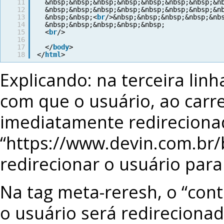
11
&nbsp;&nbsp;&nbsp;&nbsp;&nbsp;&nbsp;&nbsp;&n
12
&nbsp;&nbsp;&nbsp;&nbsp;&nbsp;&nbsp;&nbsp;&n
13
&nbsp;&nbsp;<
br
/>&nbsp;&nbsp;&nbsp;&nbsp;&nb
14
&nbsp;&nbsp;&nbsp;&nbsp;&nbsp;
15
<
br
/>
16
17
</
body
>
18
</
html
>
Explicando: na terceira linh
com que o usuário, ao carre
imediatamente redireciona
“https://www.devin.com.br/b
redirecionar o usuário par
Na tag meta-reresh, o “con
o usuário será redireciona