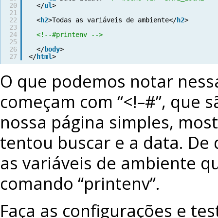
20
</
ul
>
21
22
<
h2
>Todas as variáveis de ambiente</
h2
>
23
24
<!--#printenv -->
25
26
</
body
>
27
</
html
>
O que podemos notar nessa
começam com “<!–#”, que s
nossa página simples, mos
tentou buscar e a data. De 
as variáveis de ambiente q
comando “printenv”.
Faça as configurações e te