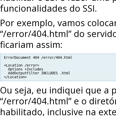
funcionalidades do SSI.
Por exemplo, vamos coloca
“/error/404.html” do servid
ficariam assim:
ErrorDocument 404 /error/404.html
<Location /error>
Options +Includes
AddOutputFilter INCLUDES .html
</Location>
Ou seja, eu indiquei que a 
“/error/404.html” e o diretó
habilitado, inclusive na ext