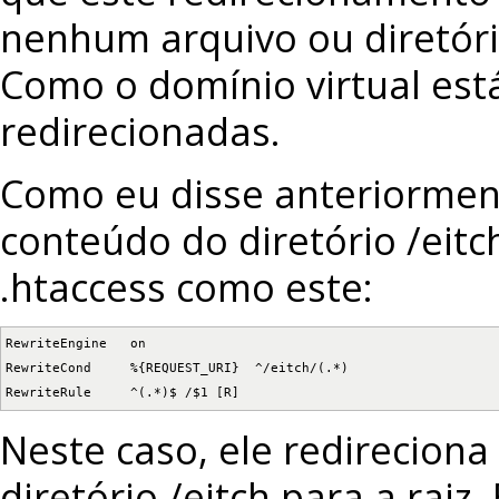
nenhum arquivo ou diretór
Como o domínio virtual est
redirecionadas.
Como eu disse anteriorment
conteúdo do diretório /eitch
.htaccess como este:
RewriteEngine   on

RewriteCond     %{REQUEST_URI}  ^/eitch/(.*)

RewriteRule     ^(.*)$ /$1 [R]
Neste caso, ele redireciona
diretório /eitch para a raiz