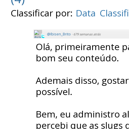
Classificar por:
Data
Classif
@Ibisen_Brito
·
679 semanas atrás
Olá, primeiramente pa
bom seu conteúdo.
Ademais disso, gostar
possível.
Bem, eu administro a
percebi que as slugs 