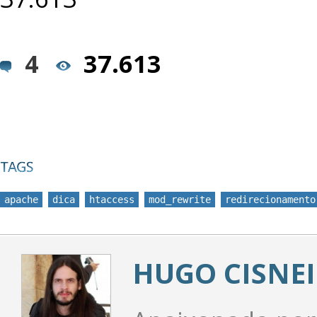
4
37.613
apache
dica
htaccess
mod_rewrite
redirecionamento
HUGO CISNEI