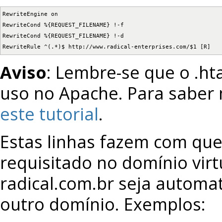
RewriteEngine on

RewriteCond %{REQUEST_FILENAME} !-f

RewriteCond %{REQUEST_FILENAME} !-d

RewriteRule ^(.*)$ http://www.radical-enterprises.com/$1 [R]
Aviso
: Lembre-se que o .ht
uso no Apache. Para saber 
este tutorial
.
Estas linhas fazem com que
requisitado no domínio vi
radical.com.br seja automa
outro domínio. Exemplos: