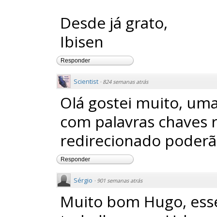
Desde já grato,
Ibisen
Responder
Scientist
·
824 semanas atrás
Olá gostei muito, um
com palavras chaves r
redirecionado poderão
Responder
Sérgio
·
901 semanas atrás
Muito bom Hugo, esse