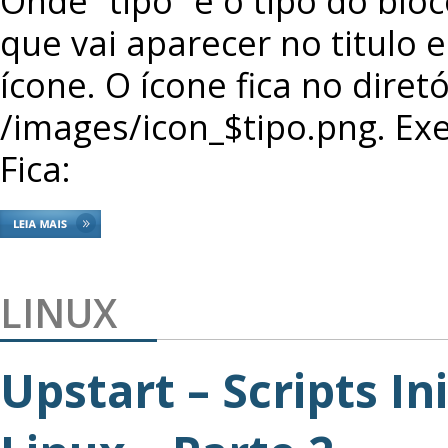
Onde “tipo” é o tipo do bloc
que vai aparecer no titulo 
ícone. O ícone fica no diretó
/images/icon_$tipo.png. Exe
Fica:
LINUX
Upstart – Scripts In