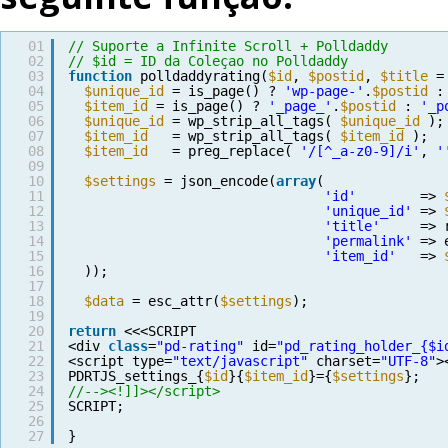
01
// Suporte a Infinite Scroll + Polldaddy
02
// $id = ID da Coleçao no Polldaddy
03
function
polldaddyrating(
$id
, 
$postid
, 
$title
=
04
$unique_id
= is_page() ? 
'wp-page-'
.
$postid
:
05
$item_id
= is_page() ? 
'_page_'
.
$postid
: 
'_p
06
$unique_id
= wp_strip_all_tags( 
$unique_id
);
07
$item_id
= wp_strip_all_tags( 
$item_id
);
08
$item_id
= preg_replace( 
'/[^_a-z0-9]/i'
, 
'
09
10
$settings
= json_encode(
array
(
11
'id'
=> 
12
'unique_id'
=> 
13
'title'
=> 
14
'permalink'
=> 
15
'item_id'
=> 
16
));
17
18
$data
= esc_attr(
$settings
);
19
20
return
<<<SCRIPT
21
<div 
class
=
"pd-rating"
id=
"pd_rating_holder_{$i
22
<script type=
"text/javascript"
charset=
"UTF-8"
>
23
PDRTJS_settings_{
$id
}{
$item_id
}={
$settings
};
24
//--><!]]></script>
25
SCRIPT;
26
27
}