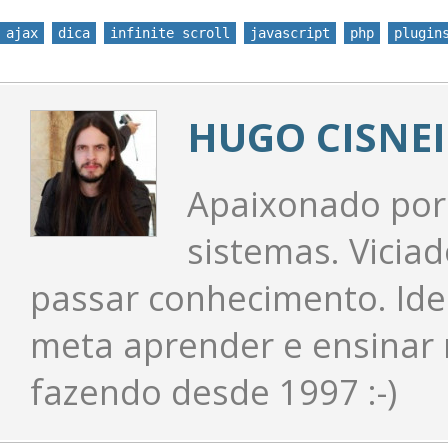
ajax
dica
infinite scroll
javascript
php
plugin
HUGO CISNEI
Apaixonado por 
sistemas. Viciad
passar conhecimento. Ide
meta aprender e ensinar 
fazendo desde 1997 :-)