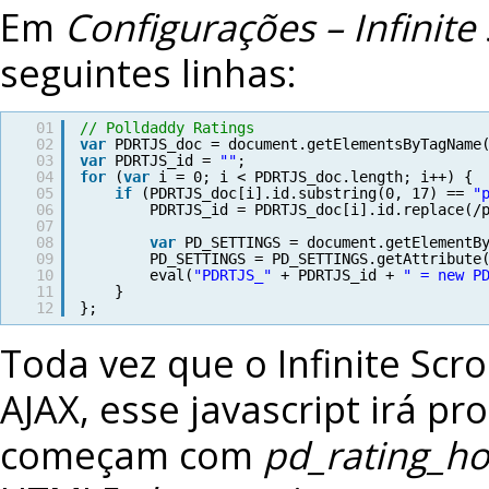
Em
Configurações – Infinite 
seguintes linhas:
01
// Polldaddy Ratings
02
var
PDRTJS_doc = document.getElementsByTagName
03
var
PDRTJS_id = 
""
;
04
for
(
var
i = 0; i < PDRTJS_doc.length; i++) {
05
if
(PDRTJS_doc[i].id.substring(0, 17) == 
"
06
PDRTJS_id = PDRTJS_doc[i].id.replace(/
07
08
var
PD_SETTINGS = document.getElementB
09
PD_SETTINGS = PD_SETTINGS.getAttribute
10
eval(
"PDRTJS_"
+ PDRTJS_id + 
" = new P
11
}
12
};
Toda vez que o Infinite Scr
AJAX, esse javascript irá pr
começam com
pd_rating_ho