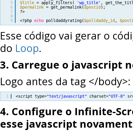
5
$title
= apply_filters( 
'wp_title'
, get_the_tit
6
$permalink
= get_permalink(
$postid
);
7
?>
8
9
<?php 
echo
polldaddyrating(
$polldaddy_id
, 
$post
Esse código vai gerar o cód
do
Loop
.
3. Carregue o javascript 
Logo antes da tag </body>:
1
<script type=
"text/javascript"
charset=
"UTF-8"
sr
4. Configure o Infinite-Sc
esse javascript novamen