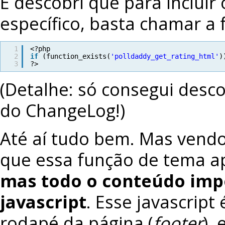
E descobri que para incluir
específico, basta chamar a 
1
<?php
2
if
(function_exists(
'polldaddy_get_rating_html'
)
3
?>
(Detalhe: só consegui desco
do ChangeLog!)
Até aí tudo bem. Mas vendo
que essa função de tema a
mas todo o conteúdo imp
javascript
. Esse javascrip
rodapé da página (
footer
),