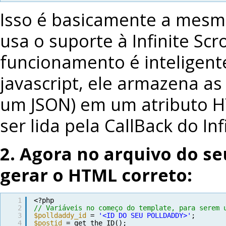
Isso é basicamente a mesma
usa o suporte à Infinite Sc
funcionamento é inteligent
javascript, ele armazena a
um JSON) em um atributo H
ser lida pela CallBack do Infi
2. Agora no arquivo do se
gerar o HTML correto:
1
<?php
2
// Variáveis no começo do template, para serem 
3
$polldaddy_id
= 
'<ID DO SEU POLLDADDY>'
;
4
$postid
= get_the_ID();