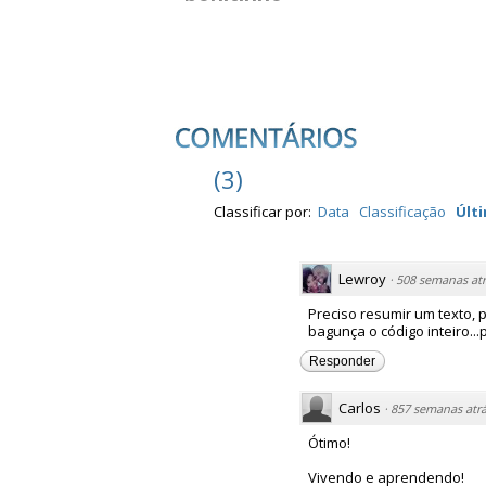
(
3
)
Classificar por:
Data
Classificação
Últ
Lewroy
·
508 semanas atr
Preciso resumir um texto, 
bagunça o código inteiro..
Responder
Carlos
·
857 semanas atr
Ótimo!
Vivendo e aprendendo!