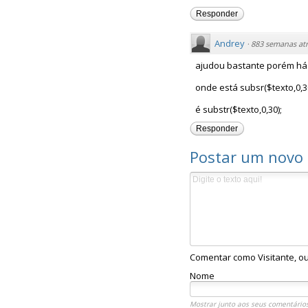
Responder
Andrey
·
883 semanas atr
ajudou bastante porém há u
onde está subsr($texto,0,30
é substr($texto,0,30);
Responder
Postar um novo
Comentar como Visitante, ou
Nome
Mostrar junto aos seus comentários