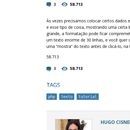
3
58.713
Às vezes precisamos colocar certos dados
e esse tipo de coisa, mostrando uma certa 
grande, a formatação pode ficar compremeti
um texto enorme de 30 linhas, e você quer 
uma “mostra” do texto antes de clicá-lo, na 
58.713
3
58.713
php
texto
tutorial
HUGO CISNEI