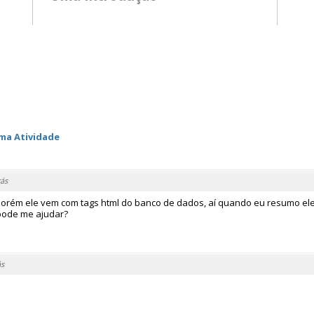
ima Atividade
ás
porém ele vem com tags html do banco de dados, aí quando eu resumo ele 
.pode me ajudar?
ás