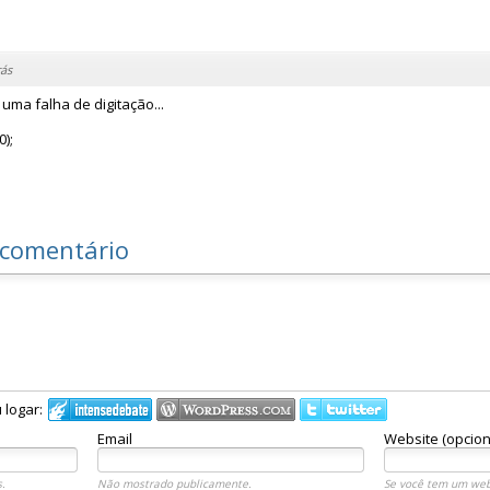
ás
ma falha de digitação...
);
 comentário
 logar:
Email
Website (opcion
.
Não mostrado publicamente.
Se você tem um webs