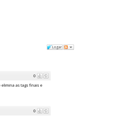
Logar
0
elimina as tags finais e
0