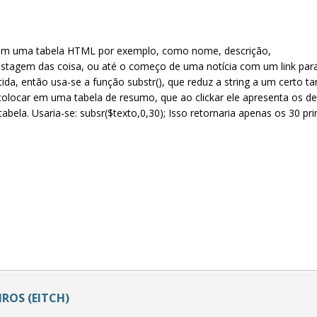
 em uma tabela HTML por exemplo, como nome, descrição,
listagem das coisa, ou até o começo de uma notícia com um link par
da, então usa-se a função substr(), que reduz a string a um certo 
colocar em uma tabela de resumo, que ao clickar ele apresenta os de
tabela. Usaria-se: subsr($texto,0,30); Isso retornaria apenas os 30 pr
ROS (EITCH)