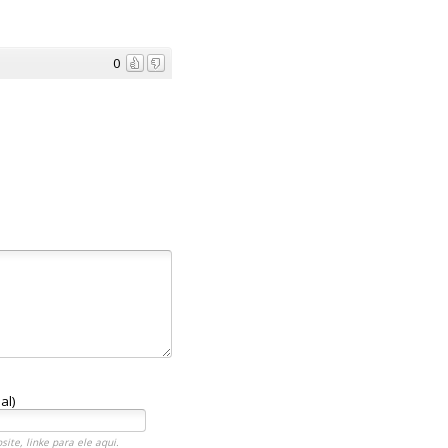
0
al)
ite, linke para ele aqui.