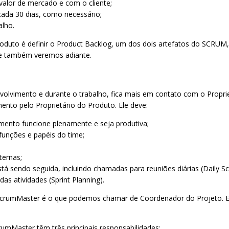
valor de mercado e com o cliente;
 cada 30 dias, como necessário;
alho.
roduto é definir o Product Backlog, um dos dois artefatos do SCRUM
ue também veremos adiante.
volvimento e durante o trabalho, fica mais em contato com o Proprie
mento pelo Proprietário do Produto. Ele deve:
mento funcione plenamente e seja produtiva;
funções e papéis do time;
ternas;
á sendo seguida, incluindo chamadas para reuniões diárias (Daily Scr
as atividades (Sprint Planning).
 ScrumMaster é o que podemos chamar de Coordenador do Projeto. Ele
umMaster têm três principais responsabilidades: