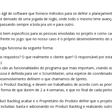
gil de software que fornece métodos para se definir o planejamento
é derivado de uma jogada de rúgbi, onde todo o mesmo time avan
assando sempre a bola pra um e para outro.
is bem especificos para as pessoas envolvidas no projeto e como cad
m frente no jogo: que no nosso caso é o próprio desenvolvimento do 
ogia funciona da seguinte forma:
us requisitos? O que realmente o cliente quer? O responsável por es
).
ais são as funcionalidades do programa que mais importam, criando
essoa é definida para ser o ScrumMaster, uma espécie de coordenad
 desenvolvimento definem o que chamamos de Sprints.
 o Product Backlog, e devem ser trabalhados de acordo com as prior
 forma de que durem de 2 a 4 semanas, e que no final de cada perí
duct Backlog acabar e o Proprietário do Produto definir que o projet
ncluídas: basta ir adicionando no Product Backlog e realizando outro