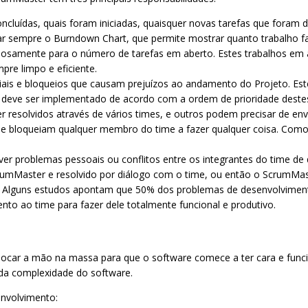
oncluídas, quais foram iniciadas, quaisquer novas tarefas que foram
zar sempre o Burndown Chart, que permite mostrar quanto trabalho falt
osamente para o número de tarefas em aberto. Estes trabalhos em
pre limpo e eficiente.
ciais e bloqueios que causam prejuízos ao andamento do Projeto. Est
deve ser implementado de acordo com a ordem de prioridade deste
r resolvidos através de vários times, e outros podem precisar de en
e bloqueiam qualquer membro do time a fazer qualquer coisa. Com
er problemas pessoais ou conflitos entre os integrantes do time d
crumMaster e resolvido por diálogo com o time, ou então o ScrumMast
Alguns estudos apontam que 50% dos problemas de desenvolviment
to ao time para fazer dele totalmente funcional e produtivo.
locar a mão na massa para que o software comece a ter cara e fun
da complexidade do software.
envolvimento: