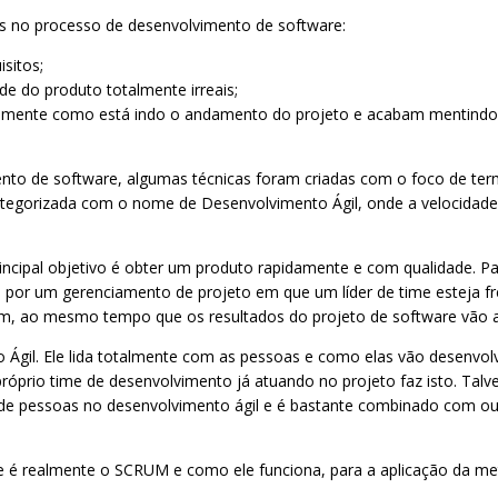
os no processo de desenvolvimento de software:
sitos;
de do produto totalmente irreais;
mente como está indo o andamento do projeto e acabam mentindo 
to de software, algumas técnicas foram criadas com o foco de ter
i categorizada com o nome de Desenvolvimento Ágil, onde a velocida
ncipal objetivo é obter um produto rapidamente e com qualidade. Pa
m por um gerenciamento de projeto em que um líder de time esteja 
em, ao mesmo tempo que os resultados do projeto de software vão a
gil. Ele lida totalmente com as pessoas e como elas vão desenvol
 o próprio time de desenvolvimento já atuando no projeto faz isto. T
de pessoas no desenvolvimento ágil e é bastante combinado com ou
 é realmente o SCRUM e como ele funciona, para a aplicação da me