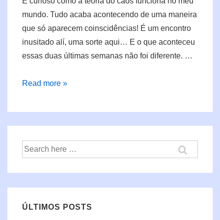
É curioso como a teoria do caos funciona no meu
mundo. Tudo acaba acontecendo de uma maneira
que só aparecem coinscidências! É um encontro
inusitado alí, uma sorte aqui… E o que aconteceu
essas duas últimas semanas não foi diferente. …
Boteco
Read more »
4Linux:
KyaPanel
Pesquisar
por:
ÚLTIMOS POSTS