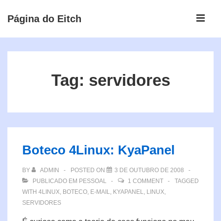
↓
ME
Página do Eitch
Ir
para
Main
o
Navigation
Conteúdo
Principal
Tag:
servidores
Boteco 4Linux: KyaPanel
BY
ADMIN
POSTED ON
3 DE OUTUBRO DE 2008
PUBLICADO EM
PESSOAL
1 COMMENT
TAGGED
WITH
4LINUX
,
BOTECO
,
E-MAIL
,
KYAPANEL
,
LINUX
,
SERVIDORES