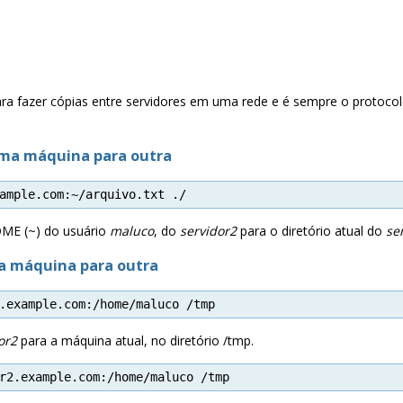
para fazer cópias entre servidores em uma rede e é sempre o prot
uma máquina para outra
ample.com:~/arquivo.txt ./
OME (~) do usuário
maluco
, do
servidor2
para o diretório atual do
se
a máquina para outra
.example.com:/home/maluco /tmp
or2
para a máquina atual, no diretório /tmp.
r2.example.com:/home/maluco /tmp