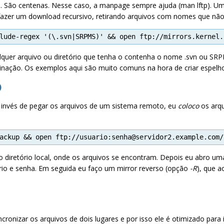
s. São centenas. Nesse caso, a manpage sempre ajuda (man lftp). Um
fazer um download recursivo, retirando arquivos com nomes que não
lude-regex '(\.svn|SRPMS)' && open ftp://mirrors.kernel.
uer arquivo ou diretório que tenha o contenha o nome .svn ou SRPM
aginação. Os exemplos aqui são muito comuns na hora de criar espelho
)
 invés de pegar os arquivos de um sistema remoto, eu
coloco
os arqu
ackup && open ftp://usuario:senha@servidor2.example.com/
o diretório local, onde os arquivos se encontram. Depois eu abro 
ário e senha. Em seguida eu faço um mirror reverso (opção
-R
), que a
ncronizar os arquivos de dois lugares e por isso ele é otimizado para 