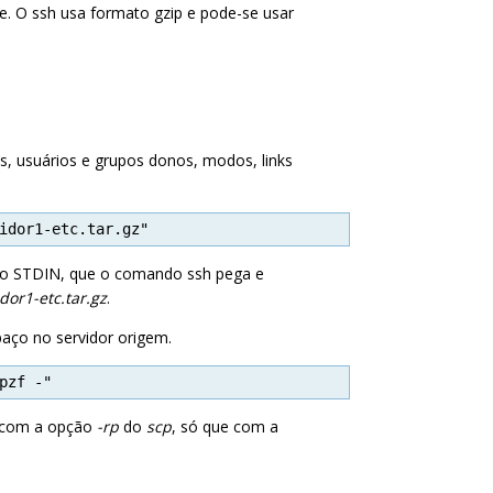
. O ssh usa formato gzip e pode-se usar
s, usuários e grupos donos, modos, links
idor1-etc.tar.gz"
omo STDIN, que o comando ssh pega e
dor1-etc.tar.gz
.
paço no servidor origem.
pzf -"
o com a opção
-rp
do
scp
, só que com a