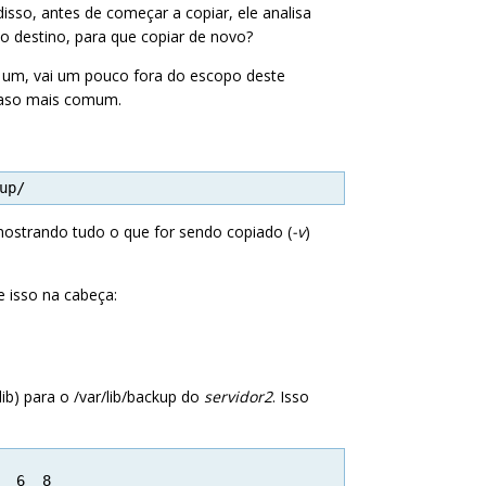
sso, antes de começar a copiar, ele analisa
o destino, para que copiar de novo?
iar um, vai um pouco fora do escopo deste
 caso mais comum.
up/
mostrando tudo o que for sendo copiado (
-v
)
e isso na cabeça:
lib) para o /var/lib/backup do
servidor2
. Isso
  6  8