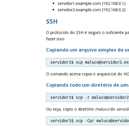
servidor1.example.com (192.168.0.1)
servidor2.example.com (192.168.0.2)
SSH
O protocolo do SSH é seguro o suficiente 
fazer isso:
Copiando um arquivo simples de 
servidor1$ scp maluco@servidor2.ex
O comando acima copia o arquivo.txt do H
Copiando todo um diretório de um
servidor1$ scp -r maluco@servidor2
Ou seja, copio o diretório
maluco
do
servid
servidor1$ scp -Cpr maluco@servido