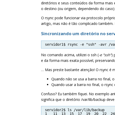
diretórios e seus conteúdos da forma mais 
o destino (ou origem, dependendo do caso) 
O rsync pode funcionar via protocolo próprio
artigo, mas não é tão complicado também. N
Sincronizando um diretório no ser
servidor1$ rsync -e "ssh" -avr /va
No comando acima, utilizei o ssh (
-e “ssh”
) 
e da forma mais exata possível, preservando
… Mas preste bastante atenção! O rsync é mu
Quando não se usa a barra no final, o
Quando usar a barra no final, o rsync
Confuso? Eu também fiquei. No exemplo ante
significa que o diretório /var/lib/backup dev
servidor2$ ls /var/lib/backup
1   11  13  15  17  19  20  22  24