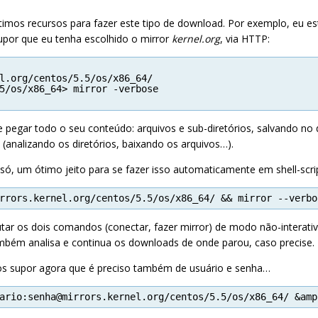
imos recursos para fazer este tipo de download. Por exemplo, eu es
upor que eu tenha escolhido o mirror
kernel.org
, via HTTP:
l.org/centos/5.5/os/x86_64/
5/os/x86_64> mirror -verbose
e pegar todo o seu conteúdo: arquivos e sub-diretórios, salvando no 
 (analizando os diretórios, baixando os arquivos…).
 um ótimo jeito para se fazer isso automaticamente em shell-scrip
rrors.kernel.org/centos/5.5/os/x86_64/ && mirror --verbo
utar os dois comandos (conectar, fazer mirror) de modo não-interativ
ambém analisa e continua os downloads de onde parou, caso precise.
os supor agora que é preciso também de usuário e senha…
ario:senha@mirrors.kernel.org/centos/5.5/os/x86_64/ &amp