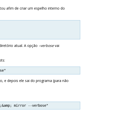
tou afim de criar um espelho interno do
diretório atual. A opção
–verbose
vai
ts:
se"
o, e depois ele sai do programa (para não
;&amp; mirror --verbose"