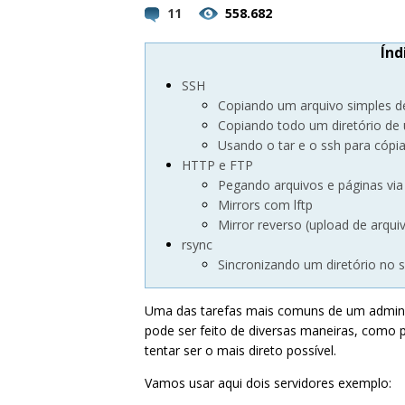
11
558.682
Índ
SSH
Copiando um arquivo simples d
Copiando todo um diretório de
Usando o tar e o ssh para cópi
HTTP e FTP
Pegando arquivos e páginas vi
Mirrors com lftp
Mirror reverso (upload de arqui
rsync
Sincronizando um diretório no 
Uma das tarefas mais comuns de um administ
pode ser feito de diversas maneiras, como p
tentar ser o mais direto possível.
Vamos usar aqui dois servidores exemplo: