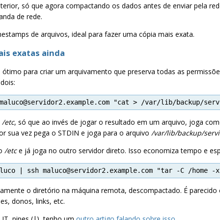
rior, só que agora compactando os dados antes de enviar pela rede
anda de rede.
stamps de arquivos, ideal para fazer uma cópia mais exata.
ais exatas ainda
 ótimo para criar um arquivamento que preserva todas as permissõe
dois:
maluco@servidor2.example.com "cat > /var/lib/backup/serv
o
/etc
, só que ao invés de jogar o resultado em um arquivo, joga c
r sua vez pega o STDIN e joga para o arquivo
/var/lib/backup/servi
io
/etc
e já joga no outro servidor direto. Isso economiza tempo e es
luco | ssh maluco@servidor2.example.com "tar -C /home -x
iretamente o diretório na máquina remota, descompactado. É parecid
, donos, links, etc.
T, pipes (|), tenho um
outro artigo falando sobre isso
.