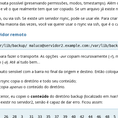
exata possível (preservando permissões, modos, timestamps). Além di
e vê o que realmente tem que ser copiado. Se um arquivo já existe n
, ou via ssh. Se existe um servidor rsync, pode-se usar ele. Para cr
a maioria das vezes, você vai querer usar o rsync via ssh, que é o
vidor remoto
r/lib/backup/ maluco@servidor2.example.com:/var/lib/back
para fazer o transporte. As opções
-avr
copiam recursivamente (
-r
), 
 (
-a
). Até aí tudo bem…
ito sensível com a barra no final da origem e destino. Então coloqu
 rsync copia o diretório e todo seu conteúdo;
 copia
apenas
o conteúdo do diretório.
rior, eu copiei o
conteúdo
do diretório backup (localizado em /var/
e existir no servidor2, senão é capaz de dar erro. Ficou assim:
  26  28  3   31  33  35  37  39  40  42  44  46  48  5 