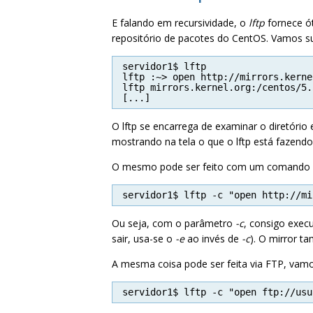
E falando em recursividade, o
lftp
fornece ót
repositório de pacotes do CentOS. Vamos s
servidor1$ lftp
lftp :~> open http://mirrors.kerne
lftp mirrors.kernel.org:/centos/5.
[...]
O lftp se encarrega de examinar o diretório 
mostrando na tela o que o lftp está fazendo
O mesmo pode ser feito com um comando só,
servidor1$ lftp -c "open http://mi
Ou seja, com o parâmetro
-c
, consigo exec
sair, usa-se o
-e
ao invés de
-c
). O mirror t
A mesma coisa pode ser feita via FTP, vam
servidor1$ lftp -c "open ftp://usu