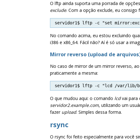
O lftp ainda suporta uma porrada de opçõe
exclude
. Com a opção exclude, eu consigo 
servidor1$ lftp -c "set mirror:exc
No comando acima, eu estou excluindo qualq
i386 e x86_64. Fácil não? Aí é só usar a im
Mirror reverso (upload de arquivos
No caso de mirror de um mirror reverso, ao
praticamente a mesma:
servidor1$ lftp -c "lcd /var/lib/b
O que mudou aqui: o comando
lcd
vai para 
servidor2.example.com
, utilizando um usu
fazer
upload
. Simples dessa forma.
rsync
O rsync foi feito especialmente para você si