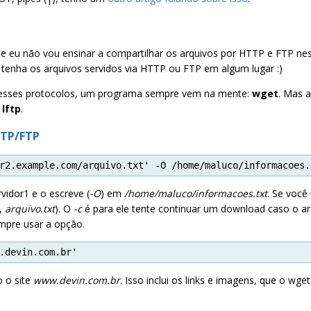
que eu não vou ensinar a compartilhar os arquivos por HTTP e FTP ne
 tenha os arquivos servidos via HTTP ou FTP em algum lugar :)
esses protocolos, um programa sempre vem na mente:
wget
. Mas 
o
lftp
.
TTP/FTP
r2.example.com/arquivo.txt' -O /home/maluco/informacoes.
vidor1 e o escreve (
-O
) em
/home/maluco/informacoes.txt
. Se você
,
arquivo.txt
). O
-c
é para ele tente continuar um download caso o arq
mpre usar a opção.
.devin.com.br'
o o site
www.devin.com.br
. Isso inclui os links e imagens, que o 