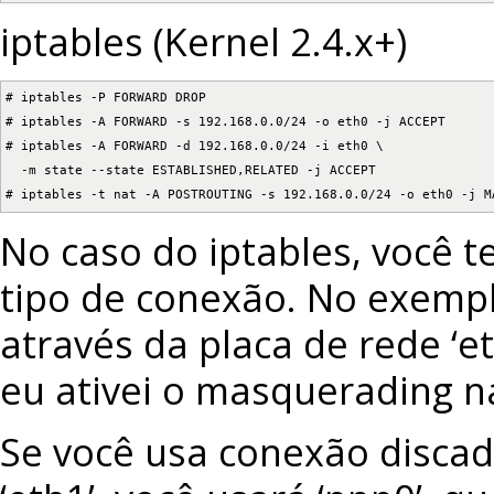
iptables (Kernel 2.4.x+)
# iptables -P FORWARD DROP

# iptables -A FORWARD -s 192.168.0.0/24 -o eth0 -j ACCEPT

# iptables -A FORWARD -d 192.168.0.0/24 -i eth0 \

  -m state --state ESTABLISHED,RELATED -j ACCEPT

# iptables -t nat -A POSTROUTING -s 192.168.0.0/24 -o eth0 -j M
No caso do iptables, você t
tipo de conexão. No exempl
através da placa de rede ‘et
eu ativei o masquerading na 
Se você usa conexão discada